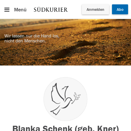
Menü
Anmelden
Abo
Wir lassen nur die Hand los,
nicht den Menschen.
Blanka Schenk (geb. Kner)