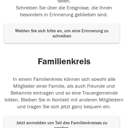
teilen.
Du fehlst hier.....
Schreiben Sie über die Ereignisse, die Ihnen
besonders in Erinnerung geblieben sind.
25.01.2018
Melden Sie sich bitte an, um eine Erinnerung zu
schreiben
Du fehlst hier.....
25.01.2018
Familienkreis
In einem Familienkreis können sich sowohl alle
Ich vermisse dich
Mitglieder einer Familie, als auch Freunde und
20.01.2018
Bekannte eintragen und so eine Trauergemeinde
bilden. Bleiben Sie in Kontakt mit anderen Mitgliedern
und tragen Sie sich jetzt ganz bequem ein.
Ich vermisse dich
Jetzt anmelden um Teil des Familienkreises zu