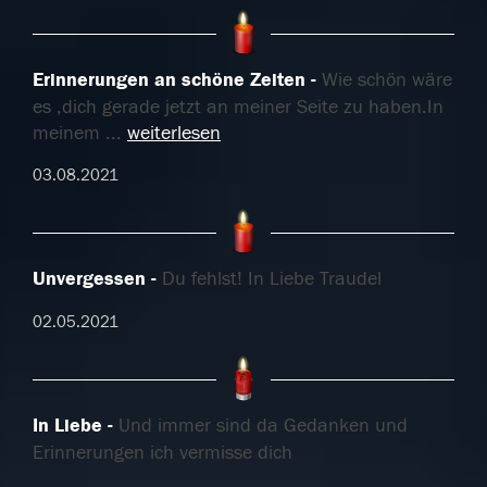
Erinnerungen an schöne Zeiten
Wie schön wäre
es ,dich gerade jetzt an meiner Seite zu haben.In
meinem
...
weiterlesen
03.08.2021
Unvergessen
Du fehlst! In Liebe Traudel
02.05.2021
In Liebe
Und immer sind da Gedanken und
Erinnerungen ich vermisse dich