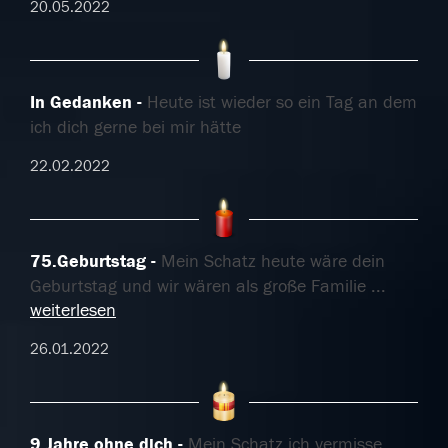
20.05.2022
In Gedanken
Heute ist wieder so ein Tag an dem
ich dich gerne bei mir hätte
22.02.2022
75.Geburtstag
Mein Schatz heute wäre dein
Geburtstag und wir wären als große Familie
...
weiterlesen
26.01.2022
9 Jahre ohne dich
Mein Schatz ich vermisse