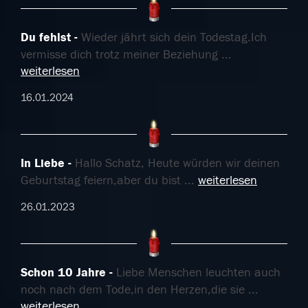
Du fehlst
Wieder jährt sich dein Todestag.Ich
vermisse dich trotz meiner Beziehung
...
weiterlesen
16.01.2024
In Liebe
Hallo Schatz, Heute würden wir deinen
Geburtstag feiern,aber du bist
...
weiterlesen
26.01.2023
Schon 10 Jahre
Liebe Menschen leuchten auch
noch nach dem Tode,in den Herzen,die sie
...
weiterlesen