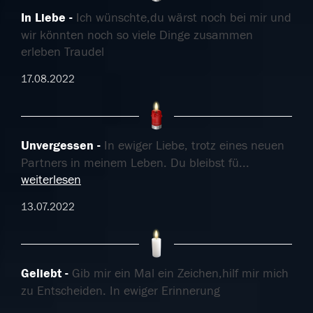
In Liebe
Ich wünschte,du wärst noch bei mir und
wir könnten noch so viele Dinge zusammen
erleben Traudel
17.08.2022
Unvergessen
In ewiger Liebe, trotz eines neuen
Partners in meinem Leben. Du bleibst fü
...
weiterlesen
13.07.2022
Geliebt
Gib mir ein Mal ein Zeichen,hilf mir mich
zu Entscheiden. In ewiger Erinnerung