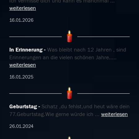
Ich vermisse dich und kann es manchmal
...
weiterlesen
16.01.2026
In Erinnerung
Was bleibt nach 12 Jahren , sind
Erinnerungen an die vielen schönen Jahre..
...
weiterlesen
16.01.2025
Geburtstag
Schatz ,du fehlst,und heut wäre dein
77.Geburtstag.Wie gerne würde ich
...
weiterlesen
26.01.2024