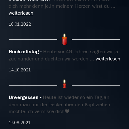
dich mehr denn je.In meinem Herzen wirst du
...
weiterlesen
16.01.2022
Hochzeitstag
Heute vor 49 Jahren sagten wir ja
zueinander und dachten wir werden
...
weiterlesen
14.10.2021
Unvergessen
Heute ist wieder so ein Tag,an
dem man nur die Decke über den Kopf ziehen
möchte.Ich vermisse dich❤️
17.08.2021