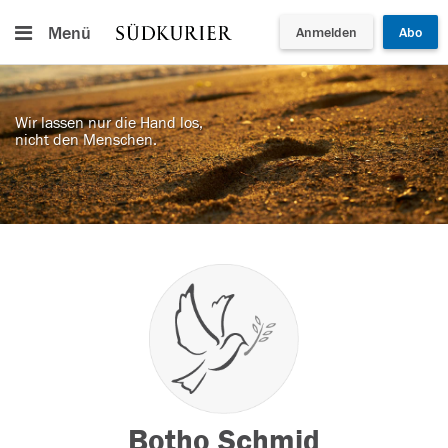
Menü
Anmelden
Abo
Wir lassen nur die Hand los,
nicht den Menschen.
Botho Schmid