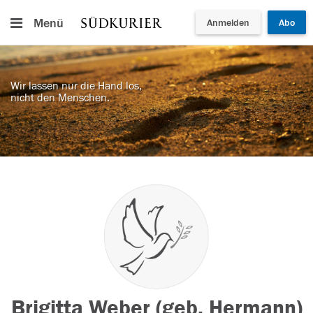
Menü
Anmelden
Abo
Wir lassen nur die Hand los,
nicht den Menschen.
Brigitta Weber (geb. Hermann)