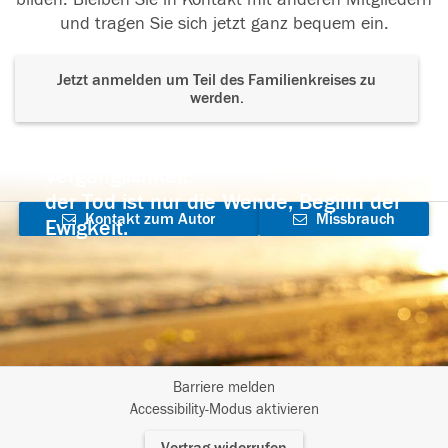
und tragen Sie sich jetzt ganz bequem ein.
Jetzt anmelden um Teil des Familienkreises zu
werden.
Der Tod ist nicht das Ende, nicht die
Vergänglichkeit,
der Tod ist nur die Wende, Beginn der
Kontakt zum Autor
Missbrauch
Ewigkeit.
aufnehmen
melden
Barriere melden
I
Accessibility-Modus aktivieren
m