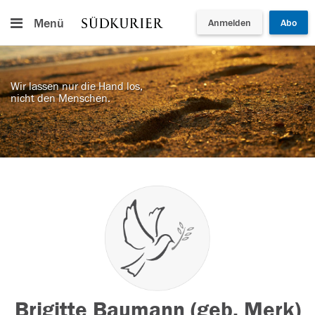
Menü
Anmelden
Abo
Wir lassen nur die Hand los,
nicht den Menschen.
Brigitte Baumann (geb. Merk)