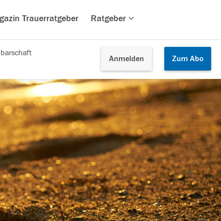
gazin Trauerratgeber
Ratgeber
barschaft
Anmelden
Zum
Abo