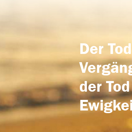
Der Tod
Vergäng
der Tod
Ewigkei