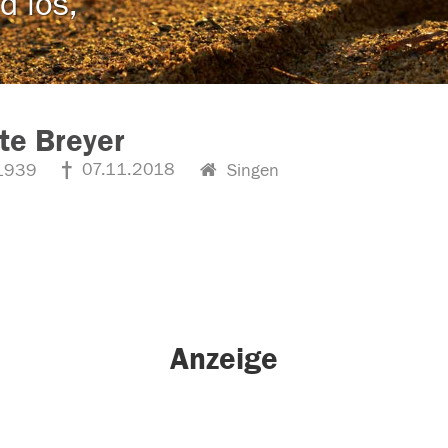
d los,
tte Breyer
07.11.2018
1939
Singen
Anzeige