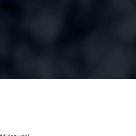
eblieben sind.