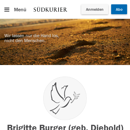
Menü
Anmelden
Abo
Wir lassen nur die Hand los,
nicht den Menschen.
Brigitte Burger (geb. Diebold)