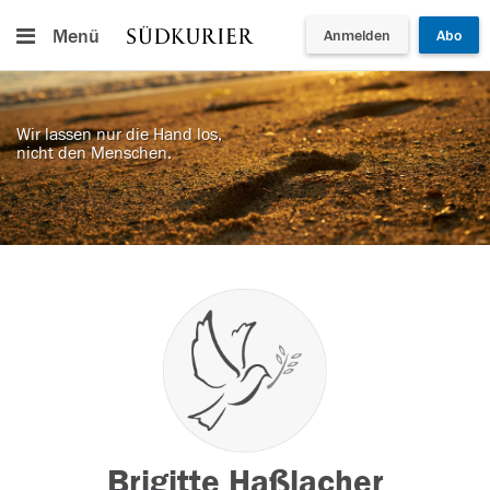
Menü
Anmelden
Abo
Wir lassen nur die Hand los,
nicht den Menschen.
Brigitte Haßlacher