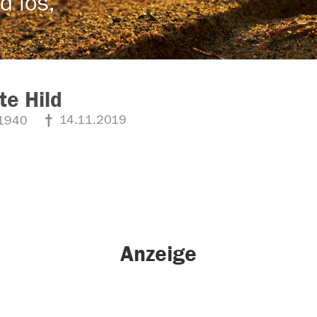
d los,
te Hild
14.11.2019
1940
Anzeige