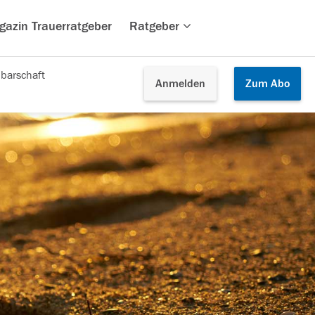
gazin Trauerratgeber
Ratgeber
barschaft
Anmelden
Zum
Abo