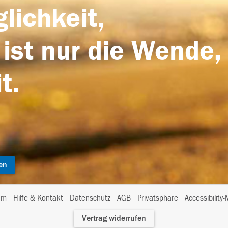
lichkeit,
 ist nur die Wende,
t.
en
I
um
Hilfe & Kontakt
Datenschutz
AGB
Privatsphäre
Accessibility
m
Vertrag widerrufen
A