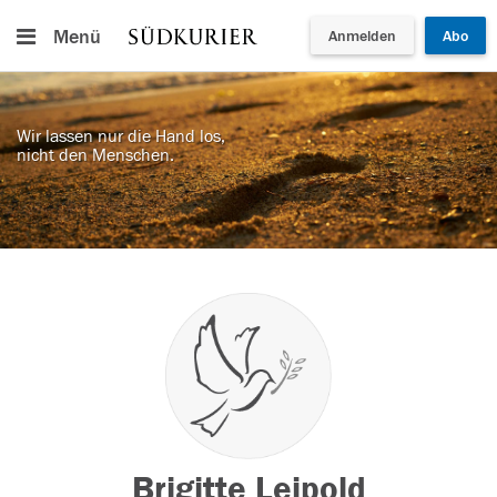
Menü
Anmelden
Abo
Wir lassen nur die Hand los,
nicht den Menschen.
Brigitte Leipold