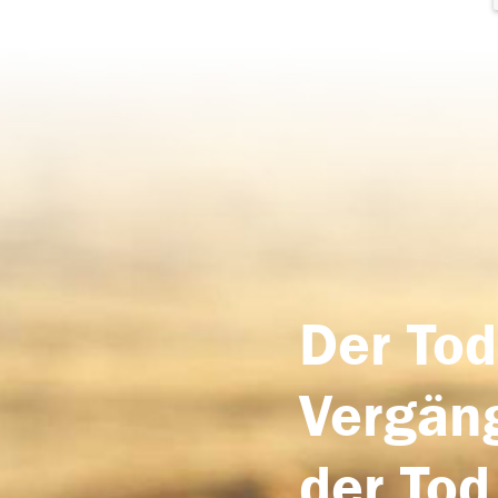
Der Tod
Vergäng
der Tod