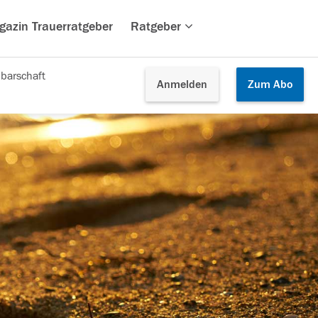
gazin Trauerratgeber
Ratgeber
barschaft
Anmelden
Zum
Abo