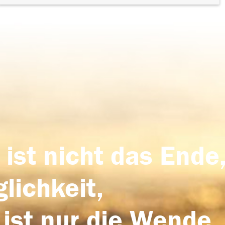
 ist nicht das Ende,
lichkeit,
 ist nur die Wende,