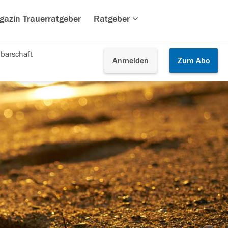
gazin Trauerratgeber
Ratgeber
barschaft
Anmelden
Zum
Abo