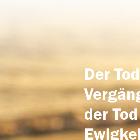
Der Tod
Vergäng
der Tod
Ewigkei