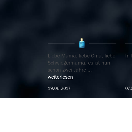
Liebe Mama, liebe Oma, liebe
In
Schwiegermama, es ist nun
schon zwei Jahre
...
weiterlesen
19.06.2017
07.