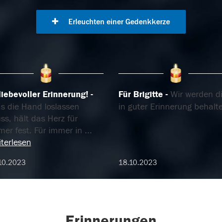
Erleuchten einer Gedenkkerze
liebevoller Erinnerung!
Für Brigitte
Wir werden d
s die Hand loslassen
in guter Erinnerung behalt
s, hält das Herz für
mer fest. Für immer in
...
terlesen
10.2023
18.10.2023
Erinnerungen