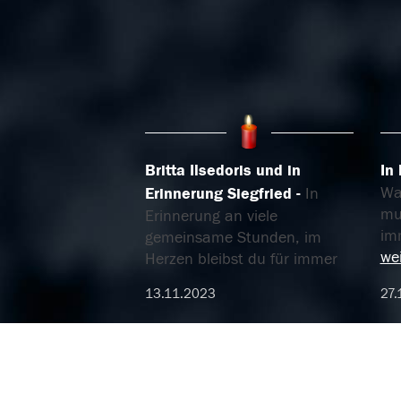
Britta Ilsedoris und in
In 
Wa
Erinnerung Siegfried
In
mus
Erinnerung an viele
im
gemeinsame Stunden, im
wei
Herzen bleibst du für immer
13.11.2023
27.