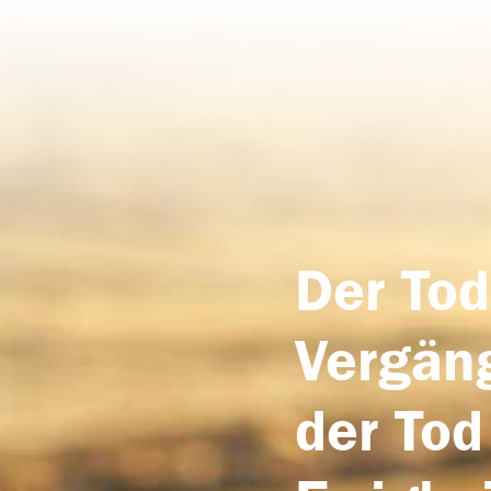
Der Tod
Vergäng
der Tod