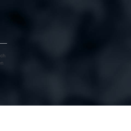
ich
en