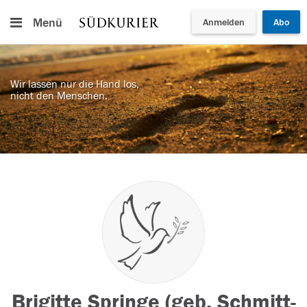
Menü
Anmelden
Abo
Wir lassen nur die Hand los,
nicht den Menschen.
Brigitte Springe (geb. Schmitt-