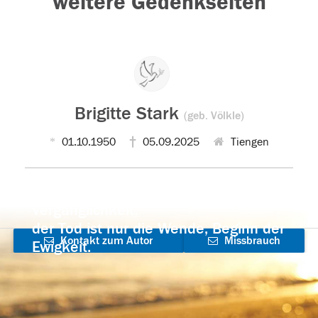
weitere Gedenkseiten
Brigitte Stark
(geb. Völkle)
01.10.1950
05.09.2025
Tiengen
Der Tod ist nicht das Ende, nicht die
Vergänglichkeit,
der Tod ist nur die Wende, Beginn der
Kontakt zum Autor
Missbrauch
Ewigkeit.
aufnehmen
melden