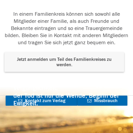
In einem Familienkreis können sich sowohl alle
Mitglieder einer Familie, als auch Freunde und
Bekannte eintragen und so eine Trauergemeinde
bilden. Bleiben Sie in Kontakt mit anderen Mitgliedern
und tragen Sie sich jetzt ganz bequem ein.
Jetzt anmelden um Teil des Familienkreises zu
werden.
Der Tod ist nicht das Ende, nicht die
Vergänglichkeit,
der Tod ist nur die Wende, Beginn der
Kontakt zum Verlag
Missbrauch
Ewigkeit.
aufnehmen
melden