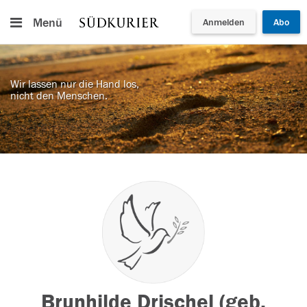
Menü
Anmelden
Abo
Wir lassen nur die Hand los,
nicht den Menschen.
Brunhilde Drischel (geb.