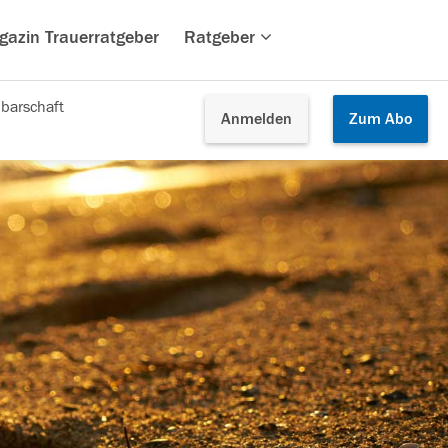
gazin Trauerratgeber
Ratgeber
barschaft
Anmelden
Zum
Abo