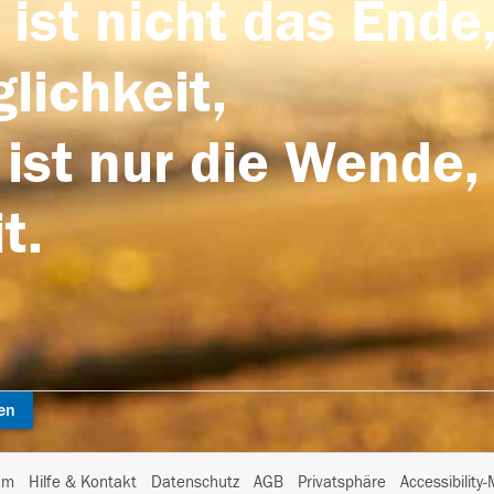
 ist nicht das Ende,
lichkeit,
 ist nur die Wende,
t.
en
I
um
Hilfe & Kontakt
Datenschutz
AGB
Privatsphäre
Accessibility