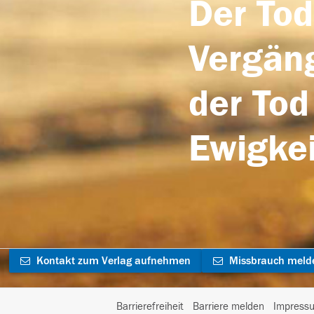
Der Tod
Vergäng
der Tod
Ewigkei
Kontakt zum Verlag aufnehmen
Missbrauch meld
Barrierefreiheit
Barriere melden
Impress