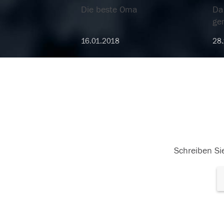
Die beste Oma
Da
ge
16.01.2018
28.
Schreiben Sie