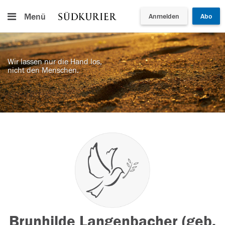
Menü
Anmelden
Abo
Wir lassen nur die Hand los,
nicht den Menschen.
Brunhilde Langenbacher (geb.