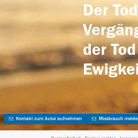
Der Tod
Vergäng
der Tod
Ewigkei
Kontakt zum Autor aufnehmen
Missbrauch meld