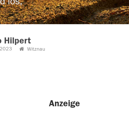
d los,
 Hilpert
.2023
Witznau
Anzeige