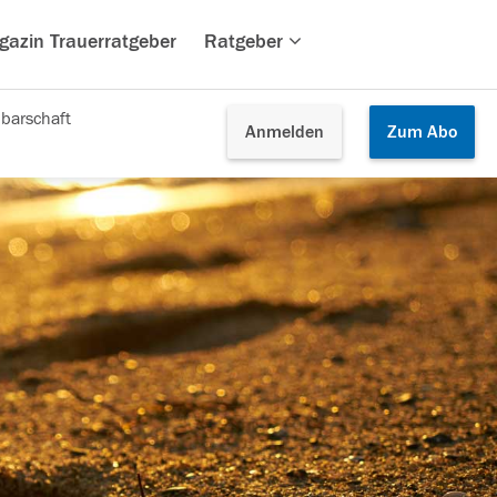
gazin Trauerratgeber
Ratgeber
barschaft
Anmelden
Zum
Abo