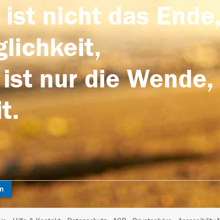
 ist nicht das Ende,
lichkeit,
 ist nur die Wende,
t.
en