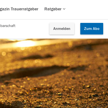
gazin Trauerratgeber
Ratgeber
barschaft
Anmelden
Zum
Abo