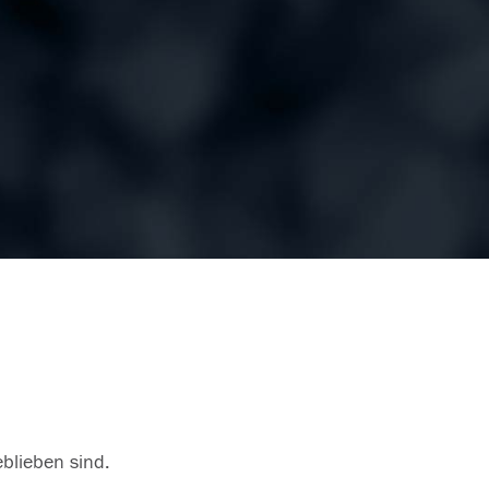
eblieben sind.