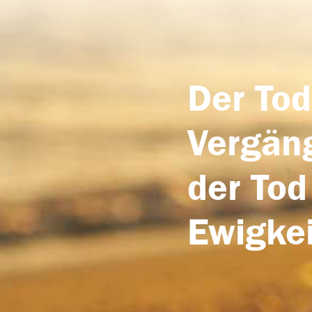
Der Tod
Vergäng
der Tod
Ewigkei