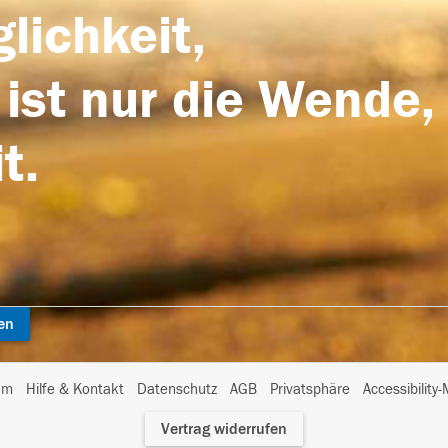
lichkeit,
 ist nur die Wende,
t.
en
I
um
Hilfe & Kontakt
Datenschutz
AGB
Privatsphäre
Accessibility
m
Vertrag widerrufen
A