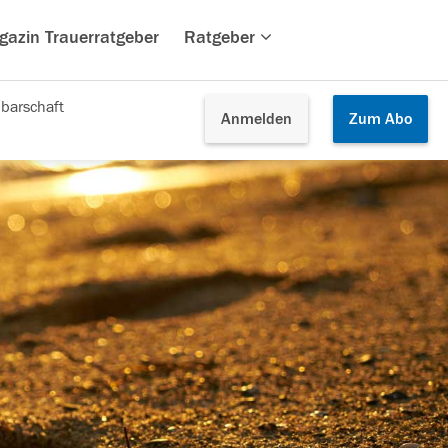
gazin Trauerratgeber
Ratgeber
barschaft
Anmelden
Zum
Abo