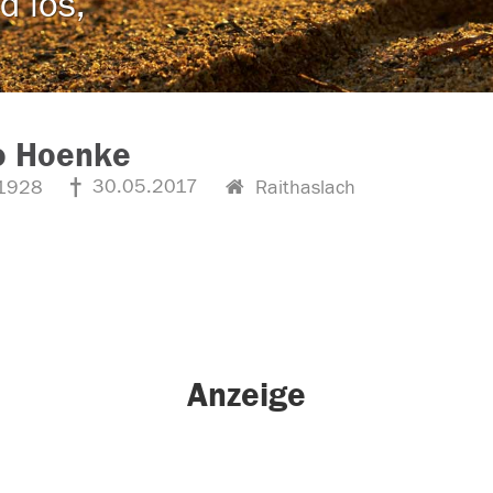
d los,
o Hoenke
30.05.2017
1928
Raithaslach
Anzeige