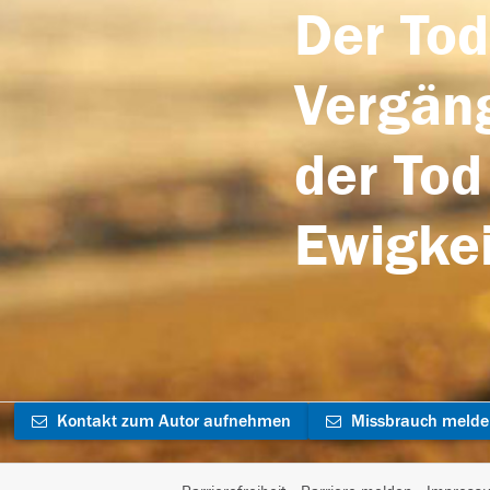
Der Tod
Vergäng
der Tod
Ewigkei
Kontakt zum Autor aufnehmen
Missbrauch meld