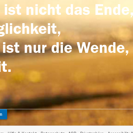
 ist nicht das Ende,
lichkeit,
 ist nur die Wende,
t.
en