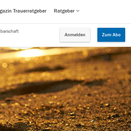
gazin Trauerratgeber
Ratgeber
barschaft
Anmelden
Zum
Abo