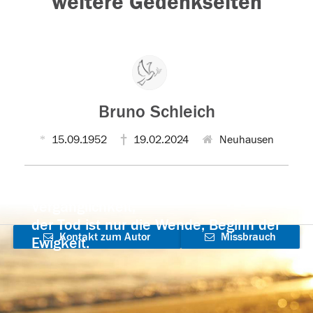
weitere Gedenkseiten
Bruno Schleich
15.09.1952
19.02.2024
Neuhausen
Der Tod ist nicht das Ende, nicht die
Vergänglichkeit,
der Tod ist nur die Wende, Beginn der
Kontakt zum Autor
Missbrauch
Ewigkeit.
aufnehmen
melden