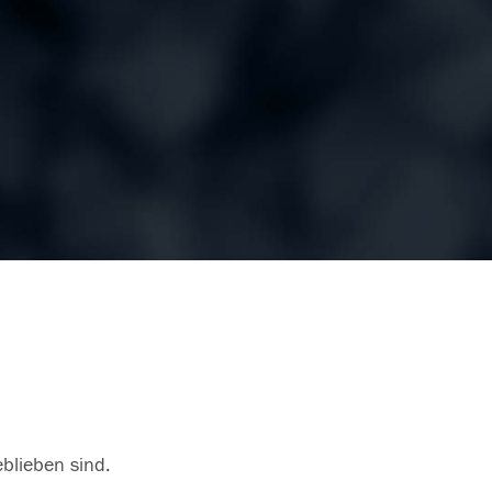
eblieben sind.