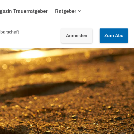
gazin Trauerratgeber
Ratgeber
barschaft
Anmelden
Zum
Abo