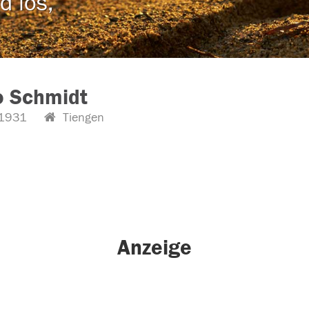
d los,
o Schmidt
1931
Tiengen
Anzeige