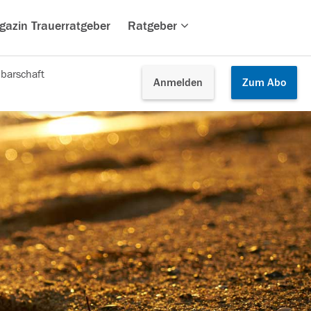
gazin Trauerratgeber
Ratgeber
barschaft
Anmelden
Zum
Abo