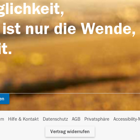
lichkeit,
 ist nur die Wende,
t.
en
I
um
Hilfe & Kontakt
Datenschutz
AGB
Privatsphäre
Accessibility
m
Vertrag widerrufen
A