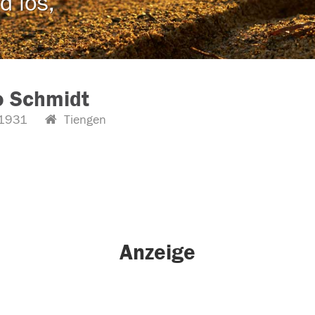
d los,
o Schmidt
1931
Tiengen
Anzeige