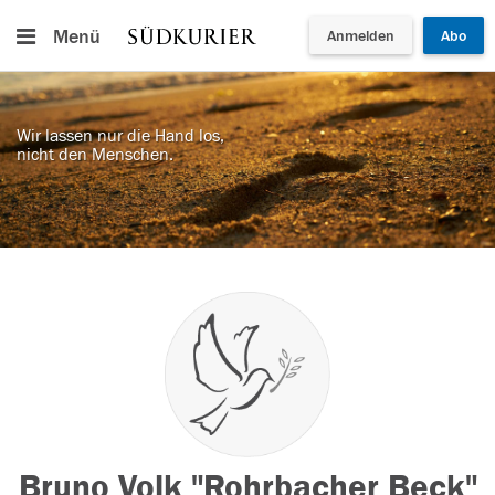
Menü
Anmelden
Abo
Wir lassen nur die Hand los,
nicht den Menschen.
Bruno Volk "Rohrbacher Beck"