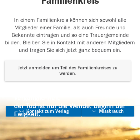
Familienkreis
In einem Familienkreis können sich sowohl alle
Mitglieder einer Familie, als auch Freunde und
Bekannte eintragen und so eine Trauergemeinde
bilden. Bleiben Sie in Kontakt mit anderen Mitgliedern
und tragen Sie sich jetzt ganz bequem ein.
Jetzt anmelden um Teil des Familienkreises zu
werden.
Der Tod ist nicht das Ende, nicht die
Vergänglichkeit,
der Tod ist nur die Wende, Beginn der
Kontakt zum Verlag
Missbrauch
Ewigkeit.
aufnehmen
melden