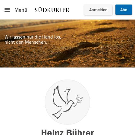
Menü
Anmelden
Abo
Wir lassen nur die Hand los,
nicht den Menschen.
Heinz Bührer