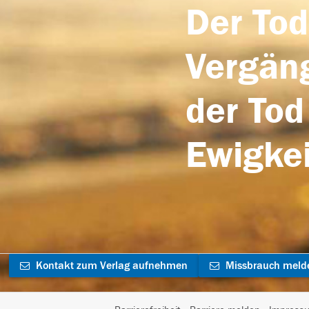
Der Tod
Vergäng
der Tod
Ewigkei
Kontakt zum Verlag aufnehmen
Missbrauch meld