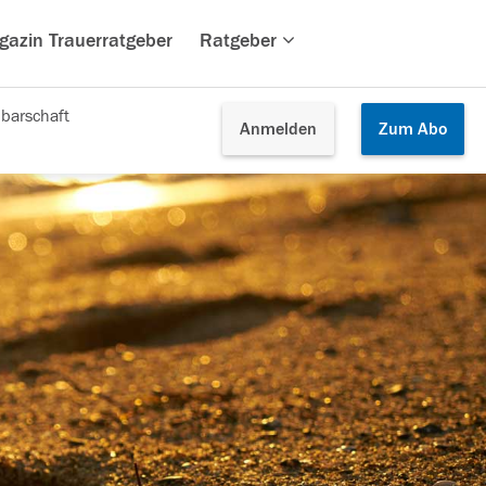
gazin Trauerratgeber
Ratgeber
barschaft
Anmelden
Zum
Abo