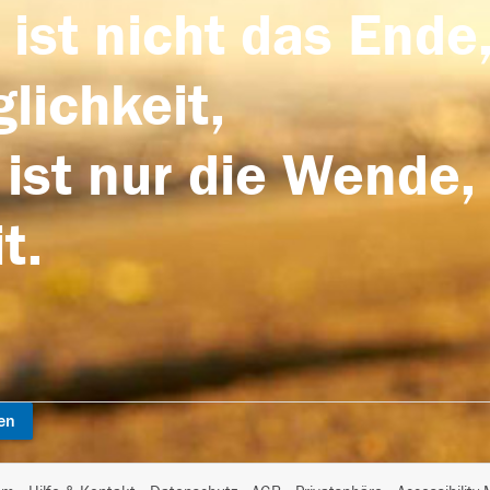
 ist nicht das Ende,
lichkeit,
 ist nur die Wende,
t.
en