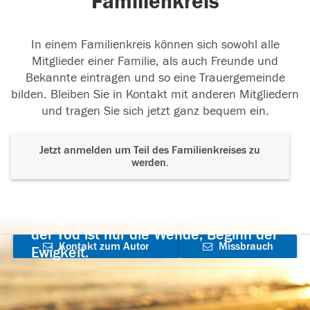
Familienkreis
In einem Familienkreis können sich sowohl alle
Mitglieder einer Familie, als auch Freunde und
Bekannte eintragen und so eine Trauergemeinde
bilden. Bleiben Sie in Kontakt mit anderen Mitgliedern
und tragen Sie sich jetzt ganz bequem ein.
Jetzt anmelden um Teil des Familienkreises zu
werden.
Der Tod ist nicht das Ende, nicht die
Vergänglichkeit,
der Tod ist nur die Wende, Beginn der
Kontakt zum Autor
Missbrauch
Ewigkeit.
aufnehmen
melden