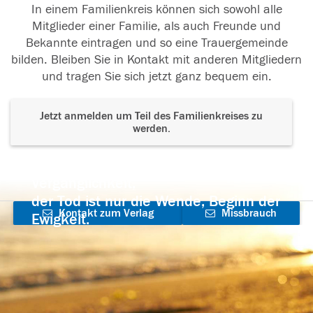
In einem Familienkreis können sich sowohl alle
Mitglieder einer Familie, als auch Freunde und
Bekannte eintragen und so eine Trauergemeinde
bilden. Bleiben Sie in Kontakt mit anderen Mitgliedern
und tragen Sie sich jetzt ganz bequem ein.
Jetzt anmelden um Teil des Familienkreises zu
werden.
Der Tod ist nicht das Ende, nicht die
Vergänglichkeit,
der Tod ist nur die Wende, Beginn der
Kontakt zum Verlag
Missbrauch
Ewigkeit.
aufnehmen
melden