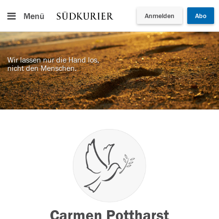
Menü
Anmelden
Abo
Wir lassen nur die Hand los,
nicht den Menschen.
Carmen Pottharst