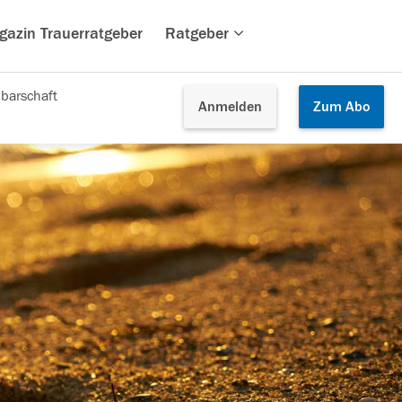
gazin Trauerratgeber
Ratgeber
barschaft
Anmelden
Zum
Abo