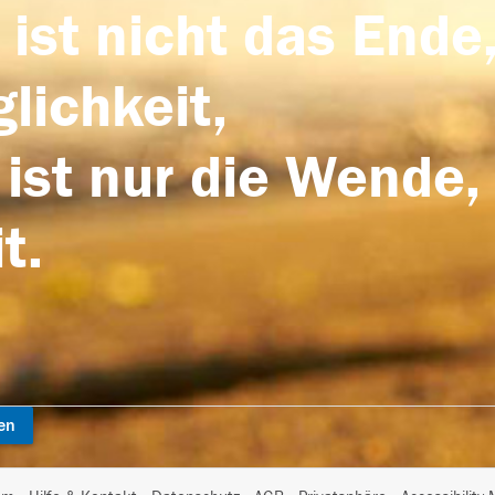
 ist nicht das Ende,
lichkeit,
 ist nur die Wende,
t.
en