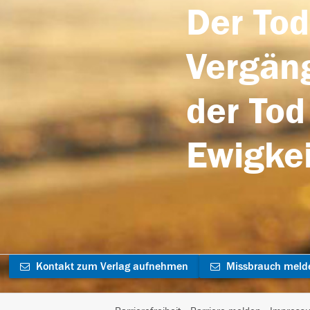
Der Tod
Vergäng
der Tod
Ewigkei
Kontakt zum Verlag aufnehmen
Missbrauch meld