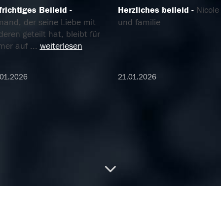
frichtiges Beileid
Herzliches beileid
Nicole
mand, der seine Liebe mit
und familie
eren geteilt hat, bleibt für
mer auf
...
weiterlesen
.01.2026
21.01.2026