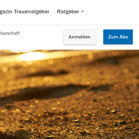
gazin Trauerratgeber
Ratgeber
barschaft
Anmelden
Zum
Abo