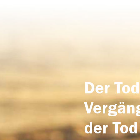
Der Tod
Vergäng
der Tod