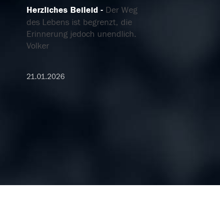
Herzliches Beileid
Der Weg
des Lebens ist begrenzt, die
Erinnerung jedoch unendlich.
Volker
21.01.2026