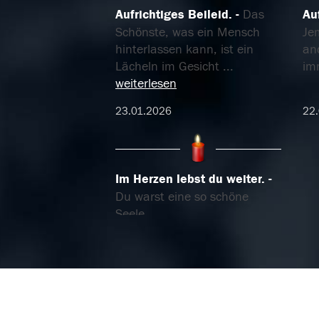
Aufrichtiges Beileid.
Das
Au
Schönste, was ein Mensch
Je
hinterlassen kann, ist ein
and
Lächeln im Gesicht
...
im
weiterlesen
23.01.2026
22
Im Herzen lebst du weiter.
Du warst eine so schöne
Seele.
21.01.2026