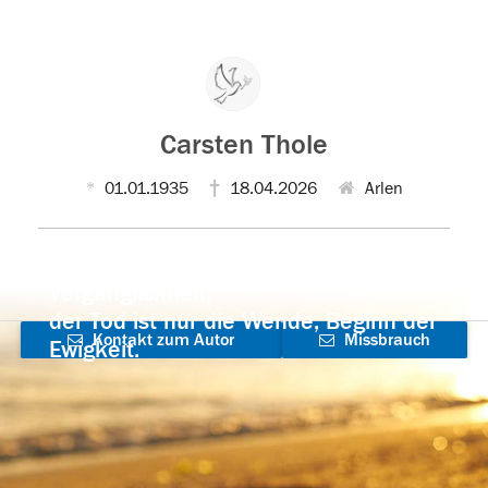
Carsten Thole
01.01.1935
18.04.2026
Arlen
Der Tod ist nicht das Ende, nicht die
Vergänglichkeit,
der Tod ist nur die Wende, Beginn der
Kontakt zum Autor
Missbrauch
Ewigkeit.
aufnehmen
melden