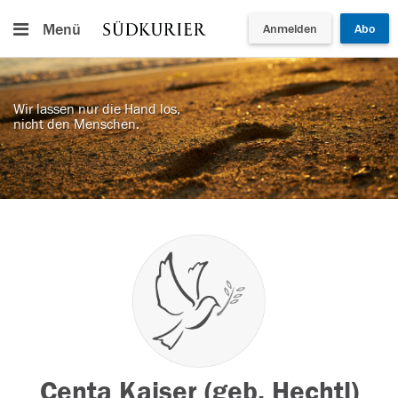
Menü
Anmelden
Abo
Wir lassen nur die Hand los,
nicht den Menschen.
Centa Kaiser (geb. Hechtl)