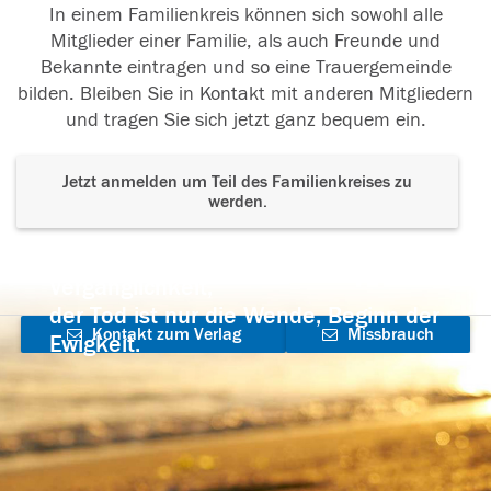
In einem Familienkreis können sich sowohl alle
Mitglieder einer Familie, als auch Freunde und
Bekannte eintragen und so eine Trauergemeinde
bilden. Bleiben Sie in Kontakt mit anderen Mitgliedern
und tragen Sie sich jetzt ganz bequem ein.
Jetzt anmelden um Teil des Familienkreises zu
werden.
Der Tod ist nicht das Ende, nicht die
Vergänglichkeit,
der Tod ist nur die Wende, Beginn der
Kontakt zum Verlag
Missbrauch
Ewigkeit.
aufnehmen
melden