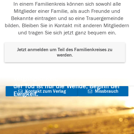
In einem Familienkreis können sich sowohl alle
Mitglieder einer Familie, als auch Freunde und
Bekannte eintragen und so eine Trauergemeinde
bilden. Bleiben Sie in Kontakt mit anderen Mitgliedern
und tragen Sie sich jetzt ganz bequem ein.
Jetzt anmelden um Teil des Familienkreises zu
werden.
Der Tod ist nicht das Ende, nicht die
Vergänglichkeit,
der Tod ist nur die Wende, Beginn der
Kontakt zum Verlag
Missbrauch
Ewigkeit.
aufnehmen
melden