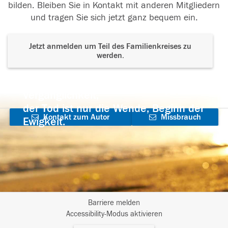
bilden. Bleiben Sie in Kontakt mit anderen Mitgliedern
und tragen Sie sich jetzt ganz bequem ein.
Jetzt anmelden um Teil des Familienkreises zu
werden.
Der Tod ist nicht das Ende, nicht die
Vergänglichkeit,
der Tod ist nur die Wende, Beginn der
Kontakt zum Autor
Missbrauch
Ewigkeit.
aufnehmen
melden
Barriere melden
I
Accessibility-Modus aktivieren