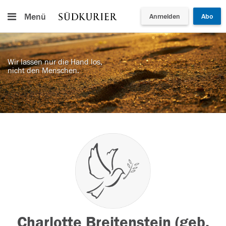
Menü
Anmelden
Abo
Wir lassen nur die Hand los,
nicht den Menschen.
Charlotte Breitenstein (geb.