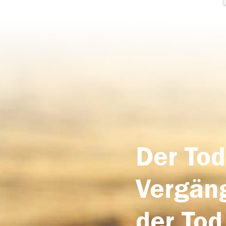
Der Tod
Vergäng
der Tod