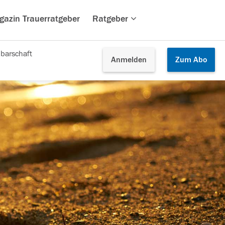
gazin Trauerratgeber
Ratgeber
barschaft
Anmelden
Zum
Abo