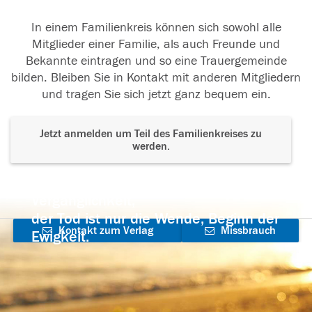
In einem Familienkreis können sich sowohl alle
Mitglieder einer Familie, als auch Freunde und
Bekannte eintragen und so eine Trauergemeinde
bilden. Bleiben Sie in Kontakt mit anderen Mitgliedern
und tragen Sie sich jetzt ganz bequem ein.
Jetzt anmelden um Teil des Familienkreises zu
werden.
Der Tod ist nicht das Ende, nicht die
Vergänglichkeit,
der Tod ist nur die Wende, Beginn der
Kontakt zum Verlag
Missbrauch
Ewigkeit.
aufnehmen
melden