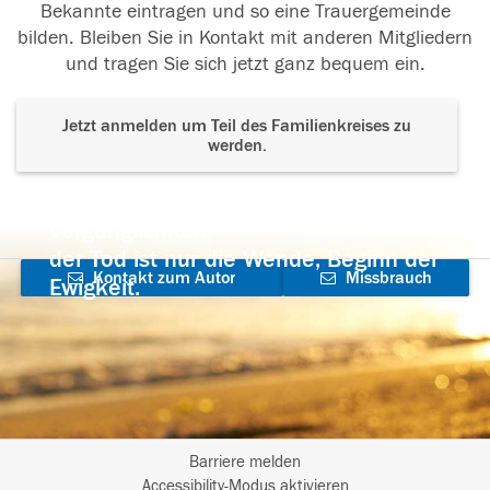
Bekannte eintragen und so eine Trauergemeinde
bilden. Bleiben Sie in Kontakt mit anderen Mitgliedern
und tragen Sie sich jetzt ganz bequem ein.
Jetzt anmelden um Teil des Familienkreises zu
werden.
Der Tod ist nicht das Ende, nicht die
Vergänglichkeit,
der Tod ist nur die Wende, Beginn der
Kontakt zum Autor
Missbrauch
Ewigkeit.
aufnehmen
melden
Barriere melden
I
Accessibility-Modus aktivieren