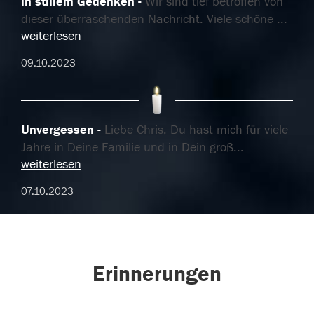
in stillem Gedenken
Wir sind tief betroffen von
dieser überraschenden Nachricht. Viele schöne
...
weiterlesen
09.10.2023
Unvergessen
Liebe Chris, Du hast mich für viele
Jahre in Deine Familie und in Dein groß
...
weiterlesen
07.10.2023
Erinnerungen