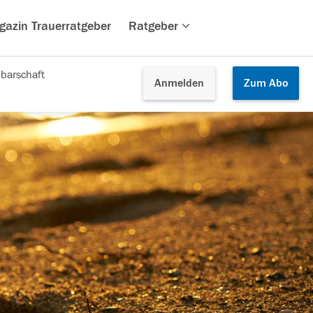
gazin Trauerratgeber
Ratgeber
barschaft
Anmelden
Zum
Abo