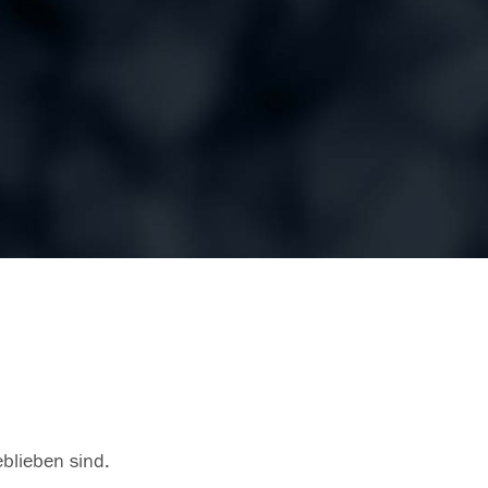
eblieben sind.