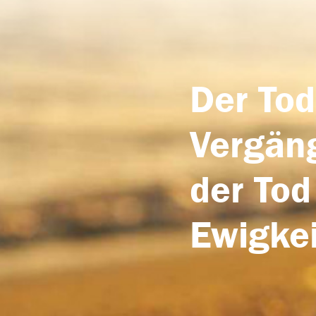
Der Tod
Vergäng
der Tod
Ewigkei