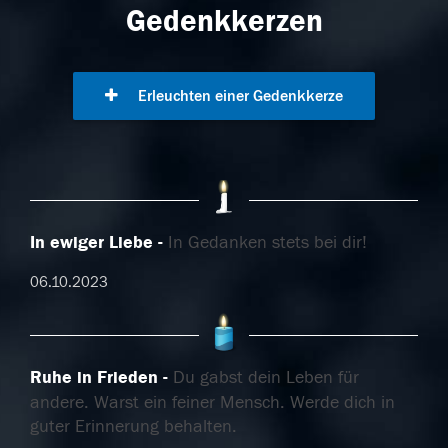
Gedenkkerzen
Erleuchten einer Gedenkkerze
In ewiger Liebe
In Gedanken stets bei dir!
06.10.2023
Ruhe in Frieden
Du gabst dein Leben für
andere. Warst ein feiner Mensch. Werde dich in
guter Erinnerung behalten.