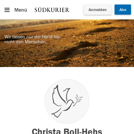
Menü
Anmelden
Abo
Wir lassen nur die Hand los,
nicht den Menschen.
Christa Boll-Hehs