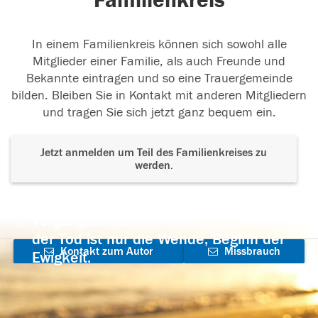
Familienkreis
In einem Familienkreis können sich sowohl alle
Mitglieder einer Familie, als auch Freunde und
Bekannte eintragen und so eine Trauergemeinde
bilden. Bleiben Sie in Kontakt mit anderen Mitgliedern
und tragen Sie sich jetzt ganz bequem ein.
Jetzt anmelden um Teil des Familienkreises zu
werden.
Der Tod ist nicht das Ende, nicht die
Vergänglichkeit,
der Tod ist nur die Wende, Beginn der
Kontakt zum Autor
Missbrauch
Ewigkeit.
aufnehmen
melden