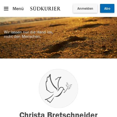
Menü
Anmelden
Abo
Wir lassen nur die Hand los,
nicht den Menschen.
Christa Bretschneider