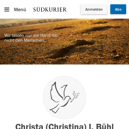
Menü
Anmelden
Abo
Wir lassen nur die Hand los,
nicht den Menschen.
Christa (Christina) I. Bühl