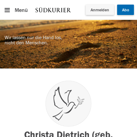
Menü
Anmelden
Abo
Wir lassen nur die Hand los,
nicht den Menschen.
Christa Dietrich (geb.