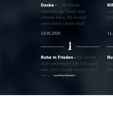
Danke
.. für Deine
RI
lebenslange Treue und
und
offenes Herz, für immer
Bei
verbunden Deine Usch
13.01.2025
11
Ruhe in Frieden
Ich werde
Ru
Dich vermissen! Die Schulzeit
di
war nicht immer einfach aber
He
mit
...
weiterlesen
05.01.2025
05