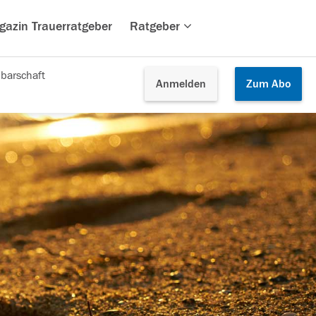
gazin Trauerratgeber
Ratgeber
barschaft
Anmelden
Zum
Abo