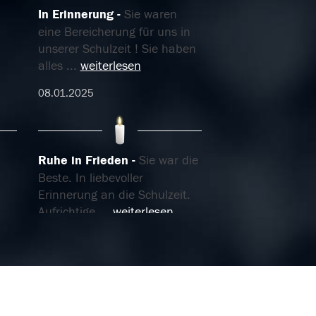
In Erinnerung
Sie waren
eine Bereicherung für uns in
unserer Schulzeit ! Sie haben
alles
...
weiterlesen
08.01.2025
Ruhe in Frieden
Sie war die
Beste. In liebevoller
Erinnerung an die Schulzeit.
Aufrichtige
...
weiterlesen
04.01.2025