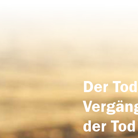
Der Tod
Vergäng
der Tod