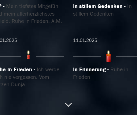
P
Mein tiefstes Mitgefühl
In stillem Gedenken
In
 mein allerherzlichstes
stillem Gedenken
leid. Ruhe in Frieden. A.M.
.01.2025
11.01.2025
he in Frieden
Ich werde
In Erinnerung
Ruhe in
ch nie vergessen. Vom
Frieden
rzen Dunja
.01.2025
04.01.2025