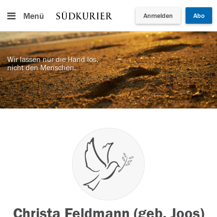
Menü
Anmelden
Abo
Wir lassen nur die Hand los,
nicht den Menschen.
Christa Feldmann (geb. Joos)