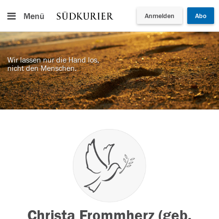
Menü
Anmelden
Abo
Wir lassen nur die Hand los,
nicht den Menschen.
Christa Frommherz (geb.