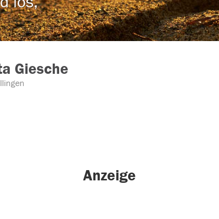
d los,
ta Giesche
llingen
Anzeige