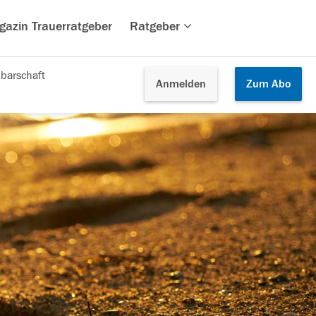
gazin Trauerratgeber
Ratgeber
barschaft
Anmelden
Zum
Abo