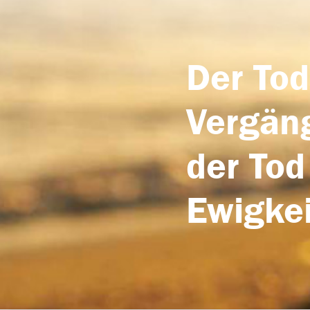
Der Tod
Vergäng
der Tod
Ewigkei