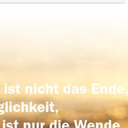
 ist nicht das Ende,
lichkeit,
 ist nur die Wende,