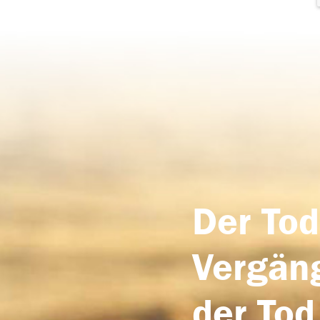
Der Tod
Vergäng
der Tod