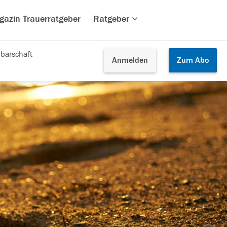
gazin Trauerratgeber
Ratgeber
barschaft
Anmelden
Zum
Abo